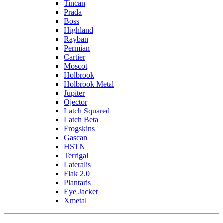
Tincan
Prada
Boss
Highland
Rayban
Permian
Cartier
Moscot
Holbrook
Holbrook Metal
Jupiter
Ojector
Latch Squared
Latch Beta
Frogskins
Gascan
HSTN
Terrigal
Lateralis
Flak 2.0
Plantaris
Eye Jacket
Xmetal