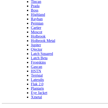
Tincan
Prada
Boss
Highland
Rayban
Permian
Cartier
Moscot
Holbrook
Holbrook Metal
Jupiter
Ojector
Latch Squared
Latch Beta
Frogskins
Gascan
HSTN
Terrigal
Lateralis
Flak 2.0
Plantaris
Eye Jacket
Xmetal