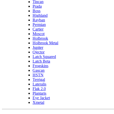
Tincan
Prada
Boss
Highland
Rayban
Permian
Cartier
Moscot
Holbrook
Holbrook Metal
Jupiter
Ojector
Latch Squared
Latch Beta
Frogskins
Gascan
HSTN
Terrigal
Lateralis
Flak 2.0
Plantaris
Eye Jacket
Xmetal